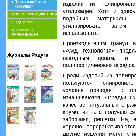
Противодействие
изделий из полипропиле
коррупции
утилизации. Хотя и здес
ДЛЯ ТВОИХ РОДИТЕЛЕЙ
подобные материалы. 
ПОДПИСКА
утилизировать, затем
ДОКУМЕНТЫ
использовать.
УЧРЕЖДЕНИЯ
Производителям гранул 
«АМД технология» предл
Журналы Радуга
выгодным ценам, и о
полипропиленовых оградок.
Среди изделий из полипр
пользуются полипропил
условия приводят к то
изнашиваются. Оградки из
качестве ритуальных огра
клумб, из него получаютс
заборчики, решетки. На, 
хорошо перерабатываются
другие изделия могут эти