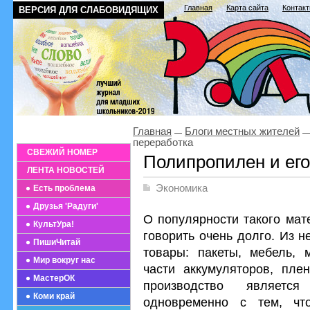
Главная
Карта сайта
Контак
ВЕРСИЯ ДЛЯ СЛАБОВИДЯЩИХ
Главная
Блоги местных жителей
переработка
СВЕЖИЙ НОМЕР
Полипропилен и его
ЛЕНТА НОВОСТЕЙ
Экономика
Есть проблема
Друзья 'Радуги'
О популярности такого мат
КультУра!
говорить очень долго. Из 
ПишиЧитай
товары: пакеты, мебель, 
Мир вокруг нас
части аккумуляторов, плен
МастерОК
производство являетс
Коми край
одновременно с тем, чт