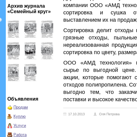
компании ООО «АМД техноло
Архив журнала
«Семейный круг»
сортировка и сушка о
выставлением их на продаж
Сортировка делит отходы 
грязные отходы, пыльные
нереализованная продукция
сортировка по цвету, разме
ООО «АМД технология» пр
сырье по выгодной цене.
акции, которые помогают с
отходов полипропилена. Со
выгодно тем, что заказч
поставки и высокое качеств
Объявления
Продам
17.10.2013
Оля Петрова
Куплю
Услуги
Работа