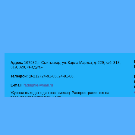
Адрес:
167982, г. Сыктывкар, ул. Карла Маркса, д. 229, каб. 318,
319, 320, «Радуга»
Телефон:
(8-212) 24-91-05, 24-91-06.
E-mail:
radugnie@mail.ru
Журнал выходит один раз в месяц. Распространяется на
территории Республики Коми.