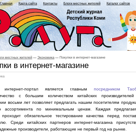
Главная
Карта сайта
Контакты
Блоги местных жителей
Каталог сайтов
оги местных жителей
Экономика
Покупки в интернет-магазине
пки в интернет-магазине
ика
 интернет-портал является главным
посредником Тао
ичество с большим количеством китайских производителей
нии восьми лет позволяет предлагать нашим посетителям проду
о ассортимента по минимальным ценам. Каждая предлагае
 проходит обязательное тестирование качества перед постав
елю. Среди китайских партнеров интернет-магазина присутств
адежные производители, работающие не первый год на рынке.