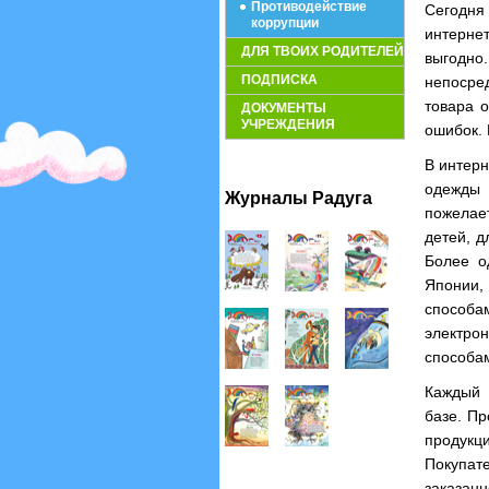
Противодействие
Сегодня
коррупции
интерне
ДЛЯ ТВОИХ РОДИТЕЛЕЙ
выгодн
ПОДПИСКА
непосре
товара о
ДОКУМЕНТЫ
УЧРЕЖДЕНИЯ
ошибок. 
В интерн
одежды 
Журналы Радуга
пожелае
детей, д
Более о
Японии,
способа
электро
способа
Каждый 
базе. П
продукц
Покупат
заказан