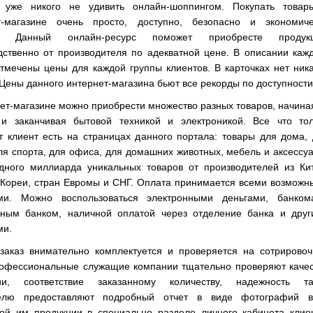
 уже никого не удивить онлайн-шоппингом. Покупать товар
т-магазине очень просто, доступно, безопасно и экономиче
о. Данный онлайн-ресурс поможет приобресте продук
дственно от производителя по адекватной цене. В описании каж
тмечены цены для каждой группы клиентов. В карточках нет ник
Цены данного интернет-магазина бьют все рекорды по доступности
ет-магазине можно приобрести множество разных товаров, начина
и заканчивая бытовой техникой и электроникой. Все что тол
т клиент есть на страницах данного портала: товары для дома,
ля спорта, для офиса, для домашних животных, мебель и аксессу
дного миллиарда уникальных товаров от производителей из Кит
 Кореи, стран Евромы и СНГ. Оплата принимается всеми возмож
ми. Можно воспользоваться электронными деньгами, банкома
нным банком, наличной оплатой через отделение банка и друг
ми.
заказ внимательно комплектуется и проверяется на сотрировоч
рофессиональные служащие компании тщательно проверяют качес
ии, соответствие заказанному количеству, надежность та
елю предоставляют подробный отчет в виде фотографий в
ной им продукции в специально разделе личного кабинета клие