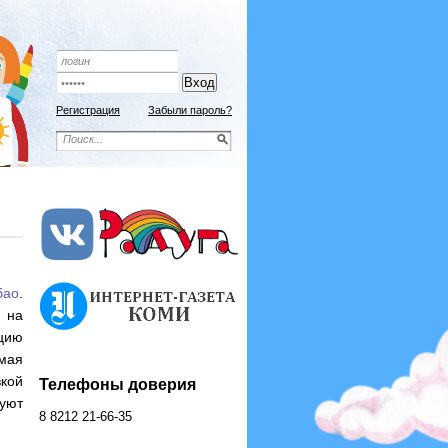
Подписной индекс 9192
ОФОРМИТЬ ПОДПИСКУ
Регистрация
Забыли пароль?
бао
.
 на
кцию
мая
кой
Телефоны доверия
уют
8 8212 21-66-35