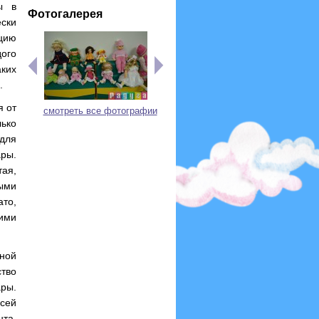
ы в
Фотогалерея
ски
цию
дого
аких
.
я от
смотреть все фотографии
ько
 для
ары.
ая,
ными
то,
ими
ной
тво
ры.
сей
нта.