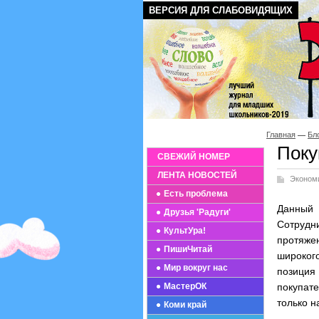
ВЕРСИЯ ДЛЯ СЛАБОВИДЯЩИХ
Главная
Бл
Поку
СВЕЖИЙ НОМЕР
ЛЕНТА НОВОСТЕЙ
Эконом
Есть проблема
Данный
Друзья 'Радуги'
Сотрудн
КультУра!
протяже
ПишиЧитай
широког
Мир вокруг нас
позиция
МастерОК
покупат
только н
Коми край