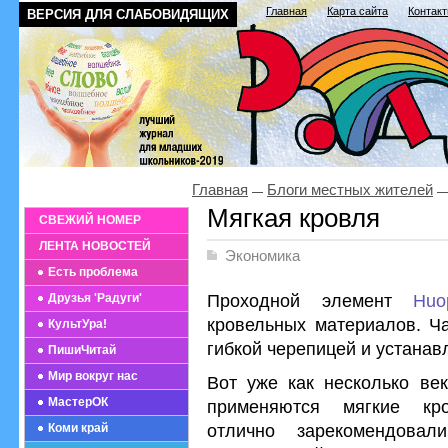
Главная
Карта сайта
Контак
ВЕРСИЯ ДЛЯ СЛАБОВИДЯЩИХ
Главная
Блоги местных жителей
Мягкая кровля
СВЕЖИЙ НОМЕР
ЛЕНТА НОВОСТЕЙ
Экономика
Есть проблема
Проходной элемент
Huo
Друзья 'Радуги'
кровельных материалов. Ча
КультУра!
гибкой черепицей и устанав
ПишиЧитай
Мир вокруг нас
Вот уже как несколько век
МастерОК
применяются мягкие кр
отлично зарекомендова
Коми край