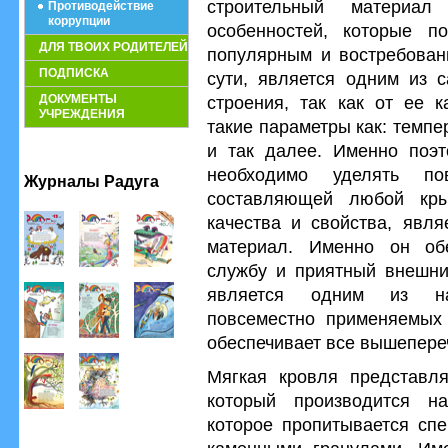
строительный материа
Противодействие
коррупции
особенностей, которые п
ДЛЯ ТВОИХ РОДИТЕЛЕЙ
популярным и востребованн
ПОДПИСКА
сути, является одним из 
ДОКУМЕНТЫ
строения, так как от ее к
УЧРЕЖДЕНИЯ
такие параметры как: темпе
и так далее. Именно поэт
необходимо уделять по
Журналы Радуга
составляющей любой кры
качества и свойства, явля
материал. Именно он обе
службу и приятный внешни
является одним из на
повсеместно применяемых 
обеспечивает все вышепере
Мягкая кровля представля
который производится на
которое пропитывается сп