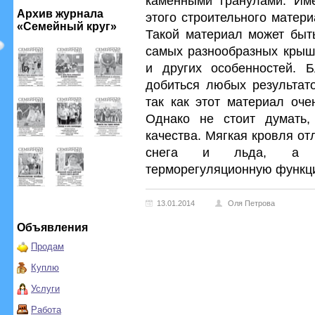
каменными гранулами. Им
Архив журнала
этого строительного матер
«Семейный круг»
Такой материал может быть
самых разнообразных крыш,
и других особенностей. 
добиться любых результато
так как этот материал оче
Однако не стоит думать,
качества. Мягкая кровля о
снега и льда, а т
терморегуляционную функц
13.01.2014
Оля Петрова
Объявления
Продам
Куплю
Услуги
Работа