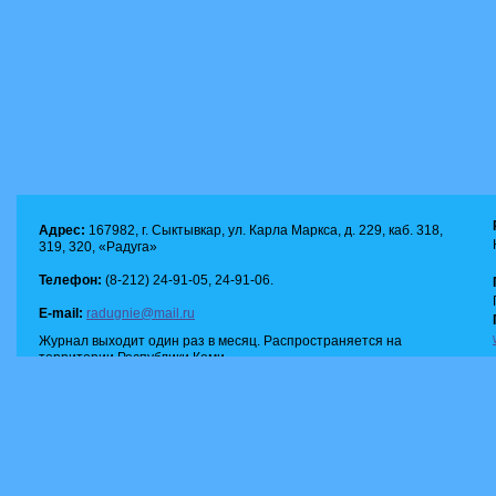
Адрес:
167982, г. Сыктывкар, ул. Карла Маркса, д. 229, каб. 318,
319, 320, «Радуга»
Телефон:
(8-212) 24-91-05, 24-91-06.
E-mail:
radugnie@mail.ru
Журнал выходит один раз в месяц. Распространяется на
территории Республики Коми.