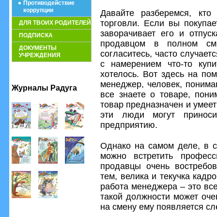
Противодействие
коррупции
Давайте разберемся, кто
торговли. Если вы покупае
ДЛЯ ТВОИХ РОДИТЕЛЕЙ
заворачивает его и отпуск
ПОДПИСКА
продавцом в полном смы
ДОКУМЕНТЫ
согласитесь, часто случаетс
УЧРЕЖДЕНИЯ
с намерением что-то купи
хотелось. Вот здесь на по
менеджер, человек, понима
Журналы Радуга
все знаете о товаре, пони
товар предназначен и умее
эти люди могут приноси
предприятию.
Однако на самом деле, в с
можно встретить профес
продавцы очень востребов
тем, велика и текучка кадро
работа менеджера – это вс
такой должности может оче
на смену ему появляется с