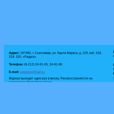
Адрес:
167982, г. Сыктывкар, ул. Карла Маркса, д. 229, каб. 318,
319, 320, «Радуга»
Телефон:
(8-212) 24-91-05, 24-91-06.
E-mail:
radugnie@mail.ru
Журнал выходит один раз в месяц. Распространяется на
территории Республики Коми.