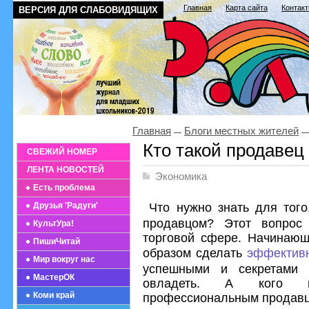
Главная
Карта сайта
Контак
ВЕРСИЯ ДЛЯ СЛАБОВИДЯЩИХ
Главная
Блоги местных жителей
Кто такой продавец
СВЕЖИЙ НОМЕР
ЛЕНТА НОВОСТЕЙ
Экономика
Есть проблема
Что нужно знать для тог
Друзья 'Радуги'
продавцом? Этот вопрос 
КультУра!
торговой сфере. Начинающ
ПишиЧитай
образом сделать
эффектив
Мир вокруг нас
успешными и секретами 
МастерОК
овладеть. А кого м
Коми край
профессиональным продав