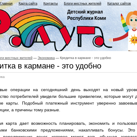
Главная
Карта сайта
Контакты
Блоги местных жителей
Каталог сайтов
оги местных жителей
Экономика
Кредитка в кармане - это удобно
итка в кармане - это удобно
ика
вые операции на сегодняшний день выходят на новый урове
ство потребителей увидели большие привилегии, которые могут 
ые карты. Подобный платежный инструмент уверенно завоевыв
иции, а причины тому разные.
ая карта дает возможность планировать, экономить и пользова
ыми банковскими предложениями, накапливать бонусы. Это
 передвижение денег, которое может дать обычная зарплат