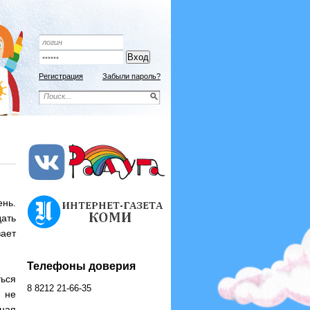
Подписной индекс 9192
ОФОРМИТЬ ПОДПИСКУ
Регистрация
Забыли пароль?
нь.
дать
ает
Телефоны доверия
ться
8 8212 21-66-35
 не
ная