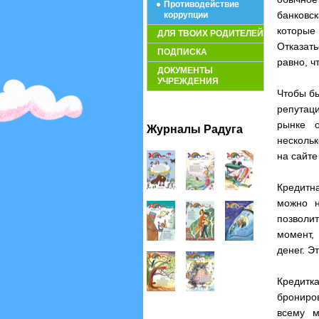
Противодействие
банковск
коррупции
которые 
ДЛЯ ТВОИХ РОДИТЕЛЕЙ
Отказат
ПОДПИСКА
равно, ч
ДОКУМЕНТЫ
УЧРЕЖДЕНИЯ
Чтобы бы
репутац
рынке о
Журналы Радуга
нескольк
на сайте
Кредитн
можно н
позволи
момент,
денег. Э
Кредитк
брониро
всему м