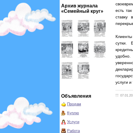
своевре
Архив журнала
есть та
«Семейный круг»
ставку 
перекры
Клиенты
сутки. 
кредитн
удобно.
уверенн
декларир
государ
услуги и
Объявления
07.01.2
Продам
Куплю
Услуги
Работа