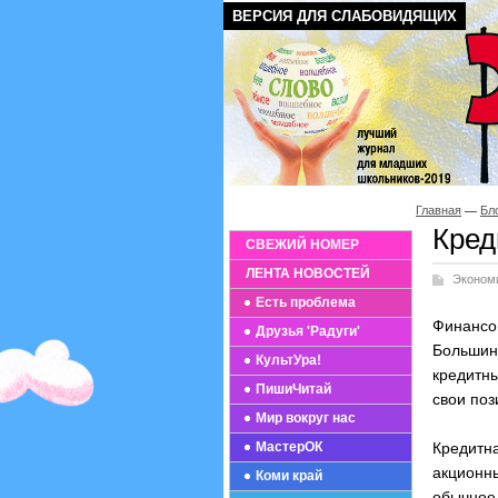
ВЕРСИЯ ДЛЯ СЛАБОВИДЯЩИХ
Главная
Бл
Кред
СВЕЖИЙ НОМЕР
ЛЕНТА НОВОСТЕЙ
Эконом
Есть проблема
Финансо
Друзья 'Радуги'
Большин
КультУра!
кредитн
ПишиЧитай
свои поз
Мир вокруг нас
МастерОК
Кредитн
акционн
Коми край
обычное