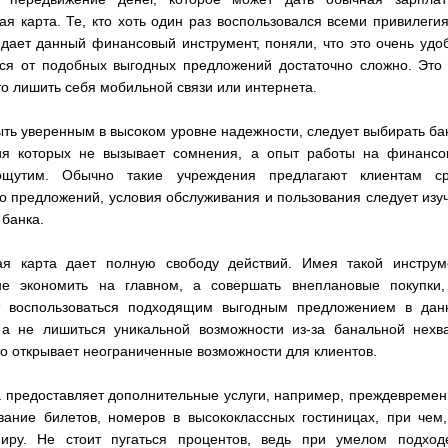
ая карта. Те, кто хоть один раз воспользовался всеми привилеги
дает данный финансовый инструмент, поняли, что это очень удо
ься от подобных выгодных предложений достаточно сложно. Это
то лишить себя мобильной связи или интернета.
ть уверенным в высоком уровне надежности, следует выбирать ба
ия которых не вызывает сомнения, а опыт работы на финансо
щутим. Обычно такие учреждения предлагают клиентам ср
о предложений, условия обслуживания и пользования следует изу
 банка.
ая карта дает полную свободу действий. Имея такой инструме
е экономить на главном, а совершать внеплановые покупки,
т воспользоваться подходящим выгодным предложением в дан
 а не лишиться уникальной возможности из-за банальной нехва
то открывает неограниченные возможности для клиентов.
а предоставляет дополнительные услуги, например, преждевреме
вание билетов, номеров в высококлассных гостиницах, при чем
иру. Не стоит пугаться процентов, ведь при умелом подход