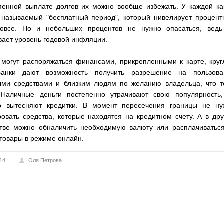
менной выплате долгов их можно вообще избежать. У каждой ка
к называемый "бесплатный период", который нивелирует процен
вовсе. Но и небольших процентов не нужно опасаться, ведь
вает уровень годовой инфляции.
 могут распоряжаться финансами, прикрепленными к карте, кру
Банки дают возможность получить разрешение на пользова
ыми средствами и близким людям по желанию владельца, что т
 Наличные деньги постепенно утрачивают свою популярность,
о вытесняют кредитки. В момент пересечения границы не ну
овать средства, которые находятся на кредитном счету. А в др
стве можно обналичить необходимую валюту или расплачиваться
 товары в режиме онлайн.
014
Оля Петрова