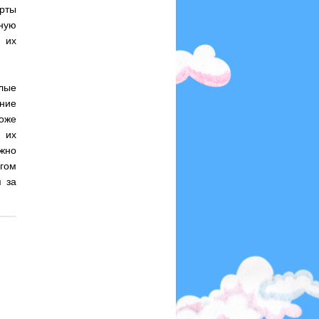
рты
тную
 их
глые
ние
оже
 их
жно
угом
 за