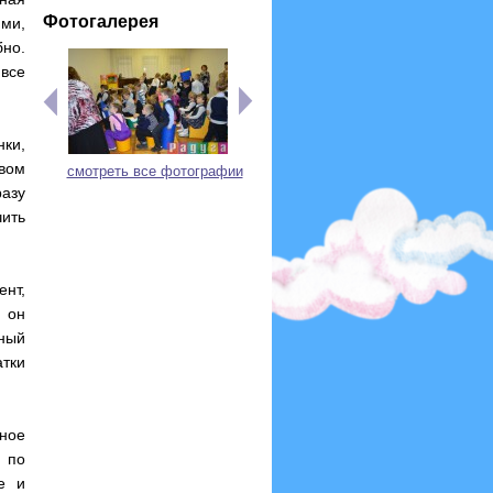
Фотогалерея
ями,
бно.
 все
нки,
вом
смотреть все фотографии
азу
чить
нт,
 он
ный
тки
нное
, по
е и