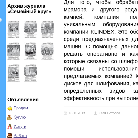
Для того, чтобы обрабат
Архив журнала
мрамора и другого рода
«Семейный круг»
камней, компания поль
уникальным оборудовани
компании KLINDEX. Это об
среди предназначенных д
машин. С помощью данног
решать оперативно и кач
которые связаны со шлифов
помощи использовани
предлагаемых компанией K
дисков для шлифования, ка
определённых видов ка
эффективность при выполне
Объявления
Продам
16.11.2013
Оля Петрова
Куплю
Услуги
Работа