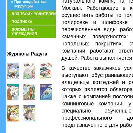
натурального камня, на т
Противодействие
коррупции
Москвы. Работающие в к
ДЛЯ ТВОИХ РОДИТЕЛЕЙ
осуществить работы по пол
полировке и шлифовке г
ПОДПИСКА
перечисленные виды работ
ДОКУМЕНТЫ
УЧРЕЖДЕНИЯ
каменных поверхностях: 
напольных покрытиях, с
компании работают ответ
Журналы Радуга
душой. Работа выполняется 
В качестве заказчиков усл
выступают обустраивающие
владельцы коттеджей и ра
которых является облагора
Также с компанией постоян
клининговые компании, у
специально обучен
профессионального до
предназначенного для работ