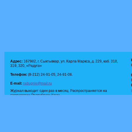
Адрес:
167982, г. Сыктывкар, ул. Карла Маркса, д. 229, каб. 318,
319, 320, «Радуга»
Телефон:
(8-212) 24-91-05, 24-91-06.
E-mail:
radugnie@mail.ru
Журнал выходит один раз в месяц. Распространяется на
территории Республики Коми.