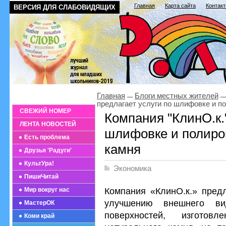
Главная
Карта сайта
Контак
ВЕРСИЯ ДЛЯ СЛАБОВИДЯЩИХ
Главная
Блоги местных жителей
предлагает услуги по шлифовке и п
СВЕЖИЙ НОМЕР
Компания "КлинО.к."
ЛЕНТА НОВОСТЕЙ
шлифовке и полиро
Есть проблема
камня
Друзья 'Радуги'
КультУра!
Экономика
ПишиЧитай
Компания «КлинО.к.» предл
Мир вокруг нас
улучшению внешнего в
МастерОК
поверхностей, изготов
Коми край