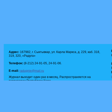
Адрес:
167982, г. Сыктывкар, ул. Карла Маркса, д. 229, каб. 318,
319, 320, «Радуга»
Телефон:
(8-212) 24-91-05, 24-91-06.
E-mail:
radugnie@mail.ru
Журнал выходит один раз в месяц. Распространяется на
территории Республики Коми.