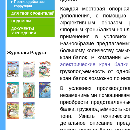
Противодействие
коррупции
Каждая мостовая опорная
ДЛЯ ТВОИХ РОДИТЕЛЕЙ
дополнения, с помощью 
ПОДПИСКА
эффективным образом р
Опорным кран-балкам нашло
ДОКУМЕНТЫ
УЧРЕЖДЕНИЯ
применения в условиях 
Разнообразие предлагаемы
большому количеству самых
Журналы Радуга
кран-балок. В компании «
электрические кран балк
грузоподъёмность от одно
кран-балок возможно по низ
В условиях производств
незаменимыми помощниками
приобрести представленны
балки, грузоподъёмность ко
тонн. Узнать технически
детальное описание пред
можно, если выбрать интер