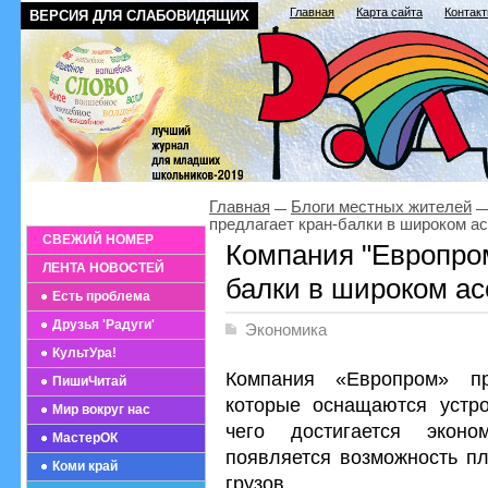
Главная
Карта сайта
Контак
ВЕРСИЯ ДЛЯ СЛАБОВИДЯЩИХ
Главная
Блоги местных жителей
предлагает кран-балки в широком а
СВЕЖИЙ НОМЕР
Компания "Европром
ЛЕНТА НОВОСТЕЙ
балки в широком а
Есть проблема
Друзья 'Радуги'
Экономика
КультУра!
Компания «Европром» пр
ПишиЧитай
которые оснащаются устро
Мир вокруг нас
чего достигается эконо
МастерОК
появляется возможность п
Коми край
грузов.