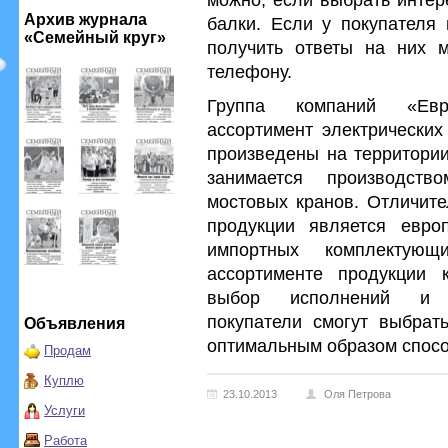
Архив журнала
балки. Если у покупателя 
«Семейный круг»
получить ответы на них 
телефону.
Группа компаний «Евр
ассортимент электрических
произведены на территории
занимается производст
мостовых кранов. Отличите
продукции является евро
импортных комплектую
ассортименте продукции 
выбор исполнений и в
покупатели смогут выбрат
Объявления
оптимальным образом спосо
Продам
Куплю
23.10.2013
Оля Петрова
Услуги
Работа