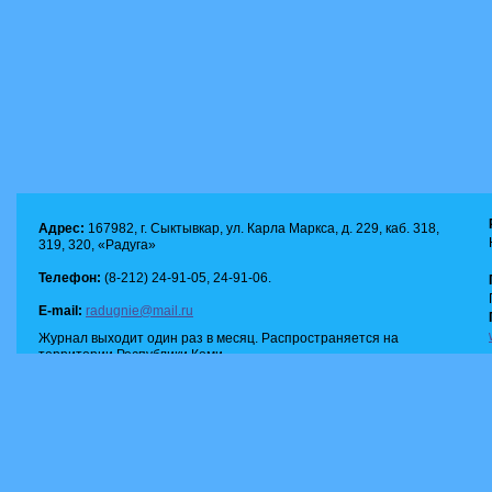
Адрес:
167982, г. Сыктывкар, ул. Карла Маркса, д. 229, каб. 318,
319, 320, «Радуга»
Телефон:
(8-212) 24-91-05, 24-91-06.
E-mail:
radugnie@mail.ru
Журнал выходит один раз в месяц. Распространяется на
территории Республики Коми.