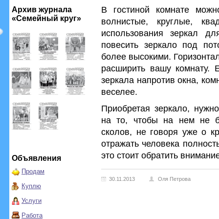
В гостиной комнате можн
Архив журнала
«Семейный круг»
волнистые, круглые, ква
использования зеркал дл
повесить зеркало под пото
более высокими. Горизонта
расширить вашу комнату. Е
зеркала напротив окна, ком
веселее.
Приобретая зеркало, нужно
на то, чтобы на нем не 
сколов, не говоря уже о к
отражать человека полность
это стоит обратить внимани
Объявления
Продам
30.11.2013
Оля Петрова
Куплю
Услуги
Работа