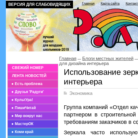
Главная
Карта сайта
Контак
ВЕРСИЯ ДЛЯ СЛАБОВИДЯЩИХ
Главная
Блоги местных жителей
для дизайна интерьера
СВЕЖИЙ НОМЕР
Использование зер
ЛЕНТА НОВОСТЕЙ
интерьера
Есть проблема
Друзья 'Радуги'
Экономика
КультУра!
Группа компаний «Отдел ка
ПишиЧитай
партнером в строительной 
Мир вокруг нас
требованиям заказчиков в 
МастерОК
Зеркала часто использу
Коми край