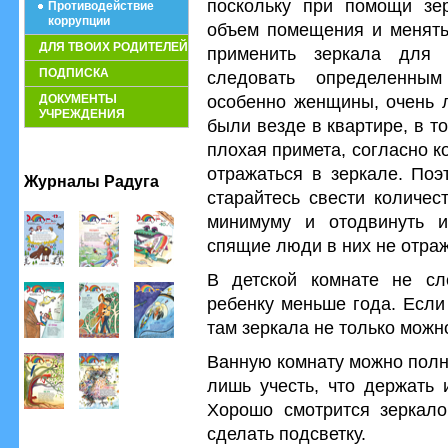
поскольку при помощи зе
Противодействие
коррупции
объем помещения и менять
ДЛЯ ТВОИХ РОДИТЕЛЕЙ
применить зеркала для 
ПОДПИСКА
следовать определенны
особенно женщины, очень л
ДОКУМЕНТЫ
УЧРЕЖДЕНИЯ
были везде в квартире, в т
плохая примета, согласно к
отражаться в зеркале. Поэ
Журналы Радуга
старайтесь свести количес
минимуму и отодвинуть и
спящие люди в них не отра
В детской комнате не сл
ребенку меньше года. Если
там зеркала не только можно
Ванную комнату можно полн
лишь учесть, что держать 
Хорошо смотрится зеркало
сделать подсветку.