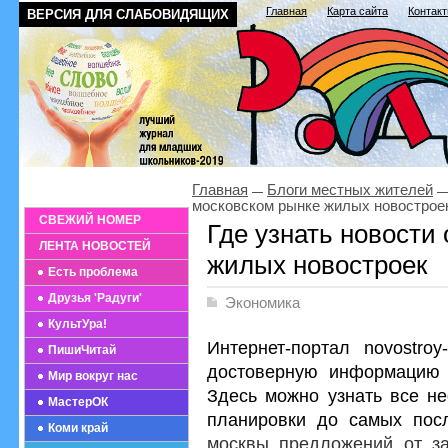
Главная
Карта сайта
Контак
ВЕРСИЯ ДЛЯ СЛАБОВИДЯЩИХ
Главная
Блоги местных жителей
московском рынке жилых новострое
СВЕЖИЙ НОМЕР
Где узнать новости
ЛЕНТА НОВОСТЕЙ
жилых новостроек
Есть проблема
Друзья 'Радуги'
Экономика
КультУра!
Интернет-портал novostr
ПишиЧитай
достоверную информацию 
Мир вокруг нас
Здесь можно узнать все не
МастерОК
планировки до самых пос
Коми край
москвы предложений от з