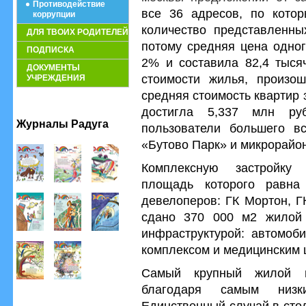
Противодействие
все 36 адресов, по котор
коррупции
количество представленны
ДЛЯ ТВОИХ РОДИТЕЛЕЙ
потому средняя цена одног
ПОДПИСКА
2% и составила 82,4 тыся
ДОКУМЕНТЫ
стоимости жилья, произо
УЧРЕЖДЕНИЯ
средняя стоимость квартир 
достигла 5,337 млн ру
Журналы Радуга
пользователи большего вс
«Бутово Парк» и микрорайо
Комплексную застройку
площадь которого равна 
девелоперов: ГК Мортон, Г
сдано 370 000 м2 жилой
инфраструктурой: автомоб
комплексом и медицинским 
Самый крупный жилой п
благодаря самым низк
Единственный случай в сто