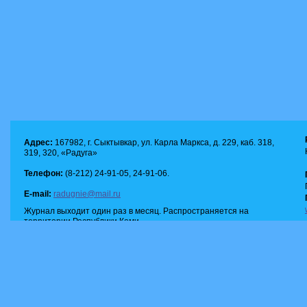
Адрес:
167982, г. Сыктывкар, ул. Карла Маркса, д. 229, каб. 318,
319, 320, «Радуга»
Телефон:
(8-212) 24-91-05, 24-91-06.
E-mail:
radugnie@mail.ru
Журнал выходит один раз в месяц. Распространяется на
территории Республики Коми.