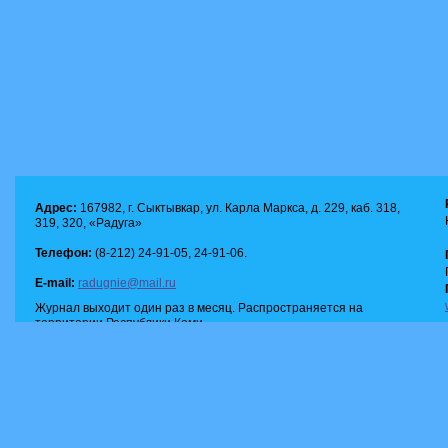
Адрес:
167982, г. Сыктывкар, ул. Карла Маркса, д. 229, каб. 318,
319, 320, «Радуга»
Телефон:
(8-212) 24-91-05, 24-91-06.
E-mail:
radugnie@mail.ru
Журнал выходит один раз в месяц. Распространяется на
территории Республики Коми.