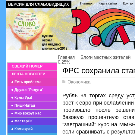
Главная
Карта сайта
Контак
ВЕРСИЯ ДЛЯ СЛАБОВИДЯЩИХ
Главная
Блоги местных жителей
0,25%
СВЕЖИЙ НОМЕР
ФРС сохранила ста
ЛЕНТА НОВОСТЕЙ
Экономика
Есть проблема
Друзья 'Радуги'
Рубль на торгах среду уст
КультУра!
рост к евро при ослаблени
ПишиЧитай
произошло после решени
Мир вокруг нас
базовую процентную став
МастерОК
"завтрашний" курс на ММВБ 
Коми край
если сравнивать с результа