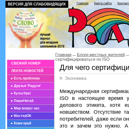
Главная
Карта сайта
Контак
ВЕРСИЯ ДЛЯ СЛАБОВИДЯЩИХ
Главная
Блоги местных жителей
сертифицироваться по ISO
СВЕЖИЙ НОМЕР
Для чего сертифици
ЛЕНТА НОВОСТЕЙ
Экономика
Есть проблема
Друзья 'Радуги'
Международная сертификац
КультУра!
ISO в настоящее время у
ПишиЧитай
делового этикета, хотя 
Мир вокруг нас
новшеством. Отсутствие та
МастерОК
потребителей, даже если он
Коми край
это и зачем это нужно. А