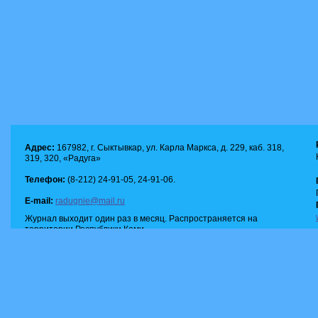
Адрес:
167982, г. Сыктывкар, ул. Карла Маркса, д. 229, каб. 318,
319, 320, «Радуга»
Телефон:
(8-212) 24-91-05, 24-91-06.
E-mail:
radugnie@mail.ru
Журнал выходит один раз в месяц. Распространяется на
территории Республики Коми.