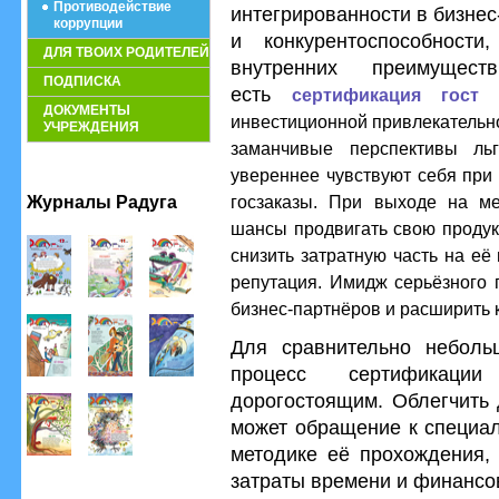
Противодействие
интегрированности в бизне
коррупции
и конкурентоспособност
ДЛЯ ТВОИХ РОДИТЕЛЕЙ
внутренних преимущес
ПОДПИСКА
есть
сертификация гост
ДОКУМЕНТЫ
инвестиционной привлекательн
УЧРЕЖДЕНИЯ
заманчивые перспективы льг
увереннее чувствуют себя при 
Журналы Радуга
госзаказы. При выходе на м
шансы продвигать свою проду
снизить затратную часть на её 
репутация. Имидж серьёзного 
бизнес-партнёров и расширить 
Для сравнительно неболь
процесс сертификаци
дорогостоящим. Облегчить 
может обращение к специа
методике её прохождения, 
затраты времени и финансо