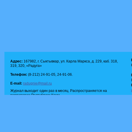
Адрес:
167982, г. Сыктывкар, ул. Карла Маркса, д. 229, каб. 318,
319, 320, «Радуга»
Телефон:
(8-212) 24-91-05, 24-91-06.
E-mail:
radugnie@mail.ru
Журнал выходит один раз в месяц. Распространяется на
территории Республики Коми.