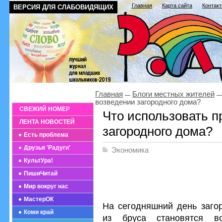
Главная
Карта сайта
Контак
ВЕРСИЯ ДЛЯ СЛАБОВИДЯЩИХ
Главная
Блоги местных жителей
возведении загородного дома?
СВЕЖИЙ НОМЕР
Что использовать п
ЛЕНТА НОВОСТЕЙ
загородного дома?
Есть проблема
Друзья 'Радуги'
Экономика
КультУра!
ПишиЧитай
Мир вокруг нас
МастерОК
На сегодняшний день заго
Коми край
из бруса становятся в