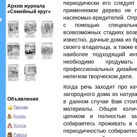
периодически его следует
Архив журнала
применяемое дерево не п
«Семейный круг»
насекомых-вредителей. Опр
с помощью специальн
всевозможных стадиях возв
известно, дачные дома из 
своего владельца, а также 
наиболее подходящий ин
необходимо продумат
профессиональных дизайне
нелегком творческом деле.
Когда речь заходит про ка
загородного дома из натур
Объявления
в данном случае Вам стои
Продам
материалы. Общее колич
целиком и полностью за
Куплю
собираетесь проживать в 
Услуги
периодичностью собираетес
Работа