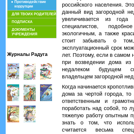
Противодействие
российского населения. Эт
коррупции
данный вид загородной не
ДЛЯ ТВОИХ РОДИТЕЛЕЙ
увеличивается из год
ПОДПИСКА
специалистов, подобн
ДОКУМЕНТЫ
экологичным, а также крас
УЧРЕЖДЕНИЯ
стоит забывать о том
эксплуатационный срок мож
Журналы Радуга
лет. Поэтому, если в самом
при возведении дома из 
недалеком будущем см
владельцем загородной нед
Когда начинается кропотли
дома за чертой города, то
ответственным и грамот
поработать над собой, то 
тяжелую работу опытным п
знать о том, что испол
считается весьма спе