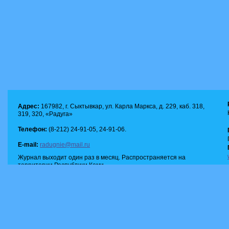
Адрес:
167982, г. Сыктывкар, ул. Карла Маркса, д. 229, каб. 318,
319, 320, «Радуга»
Телефон:
(8-212) 24-91-05, 24-91-06.
E-mail:
radugnie@mail.ru
Журнал выходит один раз в месяц. Распространяется на
территории Республики Коми.