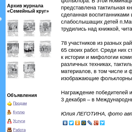
фольклора. В этой номинаци
Архив журнала
представлена тактильная к
«Семейный круг»
сделанная воспитанниками 
слабослышащих детей п.Макс
трудились над книжкой, чита
78 участников из разных ра
65 своих работ. Среди них 
к истории и мифологии ком
различных техниках, тактил
материалов, в том числе и 
изображающие фольклорных 
Награждение победителей и
Объявления
3 декабря – в Международн
Продам
Куплю
Юлия ЛЕГОТИНА, фото ав
Услуги
Работа