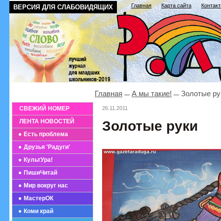
Главная
Карта сайта
Контак
ВЕРСИЯ ДЛЯ СЛАБОВИДЯЩИХ
Главная
А мы такие!
Золотые ру
СВЕЖИЙ НОМЕР
26.11.2011
ЛЕНТА НОВОСТЕЙ
Золотые руки
Есть проблема
Друзья 'Радуги'
КультУра!
ПишиЧитай
Мир вокруг нас
МастерОК
Коми край