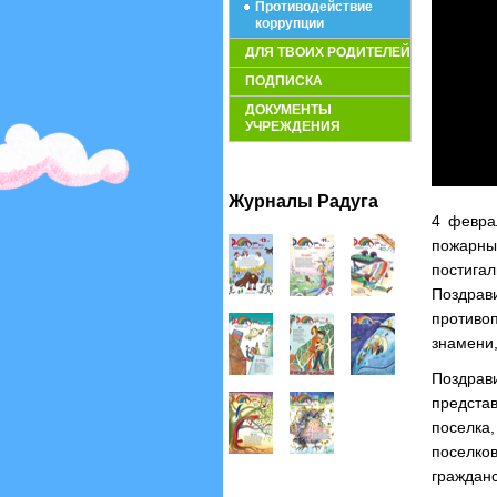
Противодействие
коррупции
ДЛЯ ТВОИХ РОДИТЕЛЕЙ
ПОДПИСКА
ДОКУМЕНТЫ
УЧРЕЖДЕНИЯ
Журналы Радуга
4 февра
пожарны
постига
Поздра
противо
знамени,
Поздрав
предста
поселка
поселко
граждан