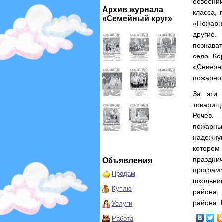
освоени
Архив журнала
класса,
«Семейный круг»
«Пожарн
другие
познава
село Ко
«Северн
пожарног
За эти 
товарищ
Рочев. 
пожарны
надежну
которо
праздни
Объявления
програм
Продам
школьни
Куплю
района,
района. 
Услуги
Работа