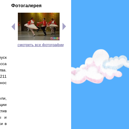
Фотогалерея
смотреть все фотографии
уск
сса
ва.
211
ынос
ели,
ции
тив
ы и
хи в