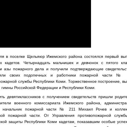
ля в поселке Щельяюр Ижемского района состоялся первый вып
х кадетов. Четырнадцать мальчишек и девчонок с пятого кла
ли азы пожарного дела и получили подтверждающие свидетельст
вили своих подопечных и работники пожарной части № 
пожарной службы Республики Коми. Торжественное построение, в
 гимны Российской Федерации и Республики Коми.
ить девятиклассников с получением свидетельств пришли родит
вители военного комиссариата Ижемского района, администра
, начальник пожарной части № 211 Михаил Рочев и коллек
вой пожарной части. От Управления противопожарной служб
ской защиты Республики Коми кадетам, показавшим особые успе