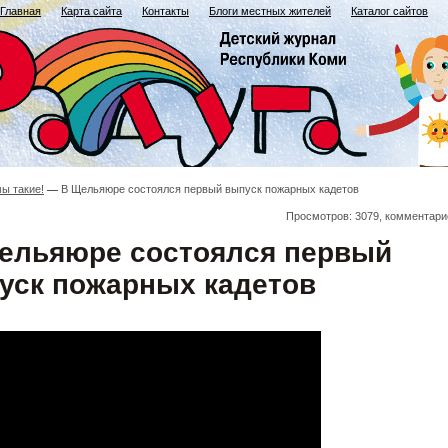
Главная
Карта сайта
Контакты
Блоги местных жителей
Каталог сайтов
мы такие!
В Щельяюре состоялся первый выпуск пожарных кадетов
Просмотров: 3079, комментари
ельяюре состоялся первый
уск пожарных кадетов