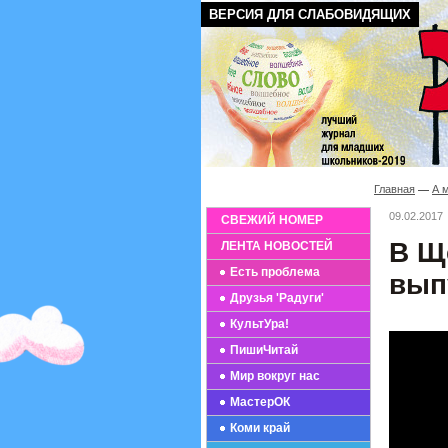
ВЕРСИЯ ДЛЯ СЛАБОВИДЯЩИХ
Главная
А 
09.02.2017
СВЕЖИЙ НОМЕР
В Щ
ЛЕНТА НОВОСТЕЙ
Есть проблема
вып
Друзья 'Радуги'
КультУра!
ПишиЧитай
Мир вокруг нас
МастерОК
Коми край