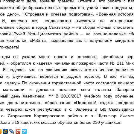
и пожарного дела, вручили грамоты. Отметим, что ребята с пя
 помимо общеобразовательных предметов, учили такие предметы,
ое дело», «Строевая и огневая подготовка», «Военная история
. И, конечно же, неоднократно выезжали на интересны
тельные сборы: в город Сыктывкар – на сборы «Юный спасатель
ровий Ручей Усть-Цилемского района – на военно-полевые сб
ая крепость». «Ребята, поздравляю вас с получением свидетел
о-кадета!
годы вы узнали много нового и полезного, приобрели вер
ей, - обратился к кадетам начальник пожарной части № 211 Ми
– Я надеюсь, что по окончанию школы кто-то из вас решит ст
м и, отучившись, вернется в родной поселок. В вас мы ви
ю смену!» По окончании торжественной части состоялся концерт
м мальчишки и девчонки показали свои таланты. Заверши
чный день чаепитием. *** В 2016/2017 учебном году обучение
ме дополнительного образования «Пожарный кадет» продолж
ки четырех школ республики: в с. Зеленец и Ыб Сыктывдинск
 с. Сторожевск Корткеросского района и п. Щельяюр Ижемск
Всего в 19 кадетских классах обучаются более 230 учащихся.