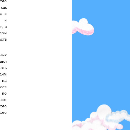
того
 как
» и
е и
», в
оры
ьств
ных
хаил
ать
дим
, на
лся
 по
ают
ого
ого