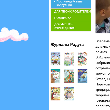
Противодействие
коррупции
ДЛЯ ТВОИХ РОДИТЕЛЕЙ
ПОДПИСКА
ДОКУМЕНТЫ
УЧРЕЖДЕНИЯ
Впервые
Журналы Радуга
детских
рамках 
В.И.Лен
собрали
сохранен
моменто
Отряды 
Портнов
традици
теорией.
готовили
роприят