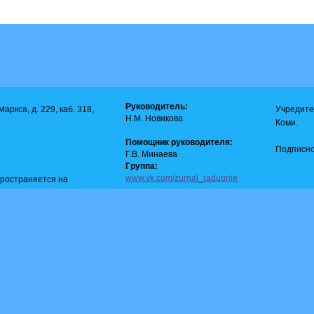
Руководитель:
аркса, д. 229, каб. 318,
Учредите
Н.М. Новикова
Коми.
Помощник руководителя:
Подписно
Г.В. Минаева
Группа:
www.vk.com/zurnal_radugnie
пространяется на