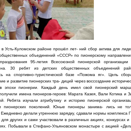
 в Усть-Куломском районе прошёл лет- ний сбор актива для лид
 общественных объединений «СССР» по пионерскому направлени
празднования 95-летия Всесоюзной пионерской организации 
ина. 30 ребят из детских общественных объединений рай
сь на спортивно-туристической базе «Пожома яг». Цель сбор
ие и развитие пионерских тра- диций через воссоздание историче
в эпохи пионерии. Каждый день имел свой пионерский маршр
получили имена пионеров-героев: Марата Казея, Вали Котика и 
ой. Ребята изучали атрибутику и историю пионерской организа
и пионерских поколений. Юные пионеры занима- лись не тол
 Ежедневно делали утреннюю зарядку, сдавали нормы комплекса 
 для других и сами участвовали в различных акциях, конкурсах и
иях. Побывали в Стефано-Ульяновском монастыре с акцией «Дел