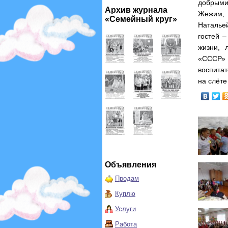
добрыми
Архив журнала
Жежим, 
«Семейный круг»
Натальей
гостей –
жизни, 
«СССР» 
воспитат
на слёте
Объявления
Продам
Куплю
Услуги
Работа