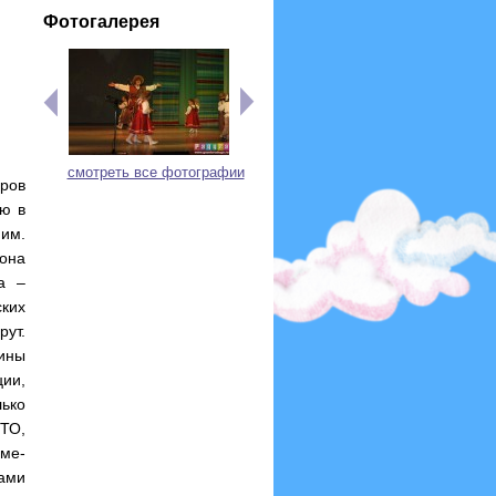
Фотогалерея
смотреть все фотографии
еров
ю в
им.
она
а –
ских
ут.
Зины
ции,
ько
ГТО,
 ме-
ами