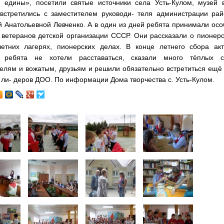
 едины», посетили святые источники села Усть-Кулом, музей в
встретились с заместителем руководи- теля администрации рай
 Анатольевной Левченко. А в один из дней ребята принимали ос
 ветеранов детской организации СССР. Они рассказали о пионер
летних лагерях, пионерских делах. В конце летнего сбора акт
ребята не хотели расставаться, сказали много тёплых с
елям и вожатым, друзьям и решили обязательно встретиться ещё
 ли- деров ДОО. По информации Дома творчества с. Усть-Кулом.