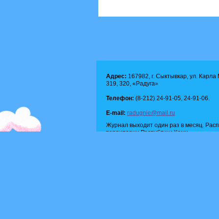
Адрес:
167982, г. Сыктывкар, ул. Карла М
319, 320, «Радуга»
Телефон:
(8-212) 24-91-05, 24-91-06.
E-mail:
radugnie@mail.ru
Журнал выходит один раз в месяц. Рас
территории Республики Коми.