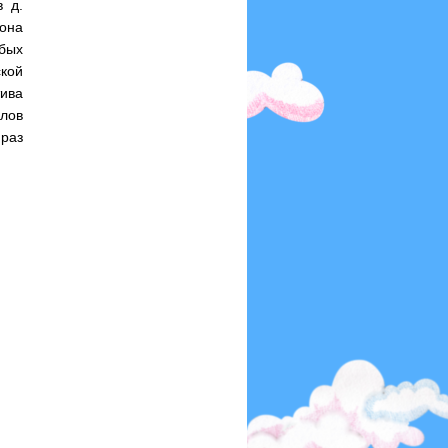
 д.
она
обых
ской
ива
лов
 раз