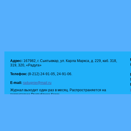
Адрес:
167982, г. Сыктывкар, ул. Карла Маркса, д. 229, каб. 318,
319, 320, «Радуга»
Телефон:
(8-212) 24-91-05, 24-91-06.
E-mail:
radugnie@mail.ru
Журнал выходит один раз в месяц. Распространяется на
территории Республики Коми.