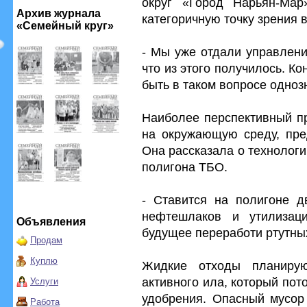
округ «Город Нарьян-Ма
Архив журнала
категоричную точку зрения в
«Семейный круг»
- Мы уже отдали управлени
что из этого получилось. К
быть в таком вопросе однозн
Наиболее перспективный пр
на окружающую среду, пре
Она рассказала о технолог
полигона ТБО.
- Ставится на полигоне д
нефтешлаков и утилизац
Объявления
будущее переработи ртутны
Продам
Куплю
Жидкие отходы планиру
активного ила, который пот
Услуги
удобрения. Опасный мусор 
Работа