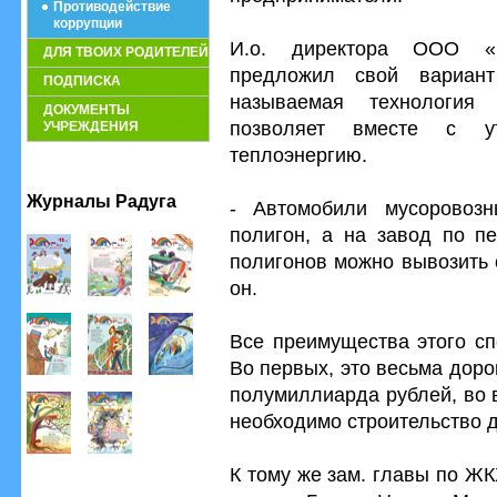
Противодействие
коррупции
И.о. директора ООО «Б
ДЛЯ ТВОИХ РОДИТЕЛЕЙ
предложил свой вариант
ПОДПИСКА
называемая технология 
ДОКУМЕНТЫ
позволяет вместе с ут
УЧРЕЖДЕНИЯ
теплоэнергию.
Журналы Радуга
- Автомобили мусоровоз
полигон, а на завод по п
полигонов можно вывозить 
он.
Все преимущества этого сп
Во первых, это весьма дор
полумиллиарда рублей, во 
необходимо строительство 
К тому же зам. главы по Ж