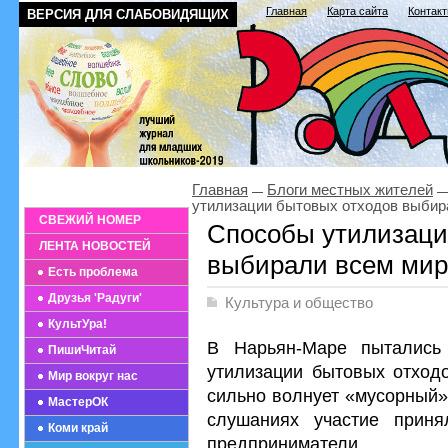
Главная
Карта сайта
Контак
ВЕРСИЯ ДЛЯ СЛАБОВИДЯЩИХ
Главная
Блоги местных жителей
утилизации бытовых отходов выбир
СВЕЖИЙ НОМЕР
Способы утилизаци
ЛЕНТА НОВОСТЕЙ
выбирали всем ми
Есть проблема
Друзья 'Радуги'
Культура и общество
КультУра!
В Нарьян-Маре пытались
ПишиЧитай
утилизации бытовых отходо
Мир вокруг нас
сильно волнует «мусорный»
МастерОК
слушаниях участие прин
Коми край
предприниматели.